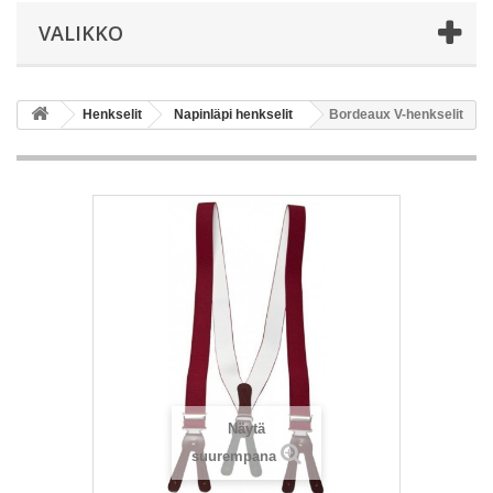
VALIKKO
Henkselit
Napinläpi henkselit
Bordeaux V-henkselit
Näytä
suurempana