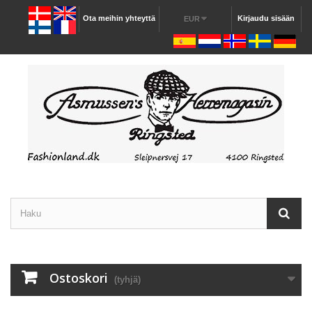
Ota meihin yhteyttä
Kirjaudu sisään
EUR
Ostoskori
(tyhjä)