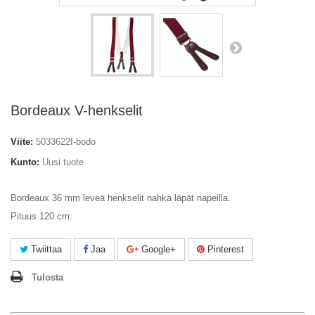
Bordeaux V-henkselit
Viite:
5033622f-bodo
Kunto:
Uusi tuote
Bordeaux 36 mm leveä henkselit nahka läpät napeilla.
Pituus 120 cm.
Twiittaa
Jaa
Google+
Pinterest
Tulosta