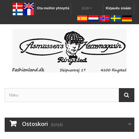
Ota meihin yhteyttä
Kirjaudu sisään
EUR
Ostoskori
(tyhjä)