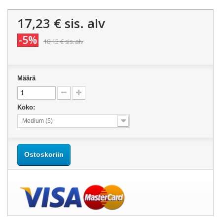
17,23 €
sis. alv
-5%
18,13 €
sis. alv
Määrä
Koko:
Medium (5)
Ostoskoriin