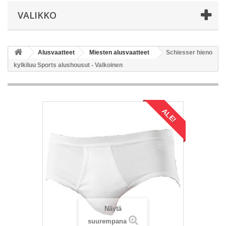
VALIKKO
Alusvaatteet
Miesten alusvaatteet
Schiesser hieno
kylkiluu Sports alushousut - Valkoinen
ALE!
Näytä
suurempana