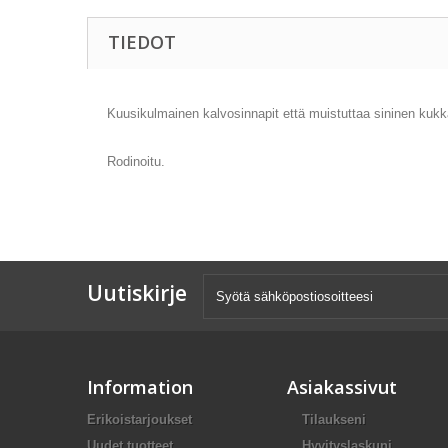
TIEDOT
Kuusikulmainen kalvosinnapit että muistuttaa sininen kuk
Rodinoitu.
Uutiskirje
Information
Asiakassivut
Erikoistarjoukset
Tilaukseni
Uudet tuotteet
Hyvityslaskuni