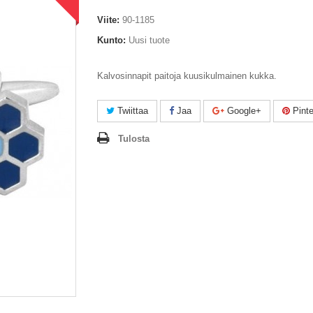
Viite:
90-1185
Kunto:
Uusi tuote
Kalvosinnapit paitoja kuusikulmainen kukka.
Twiittaa
Jaa
Google+
Pinte
Tulosta