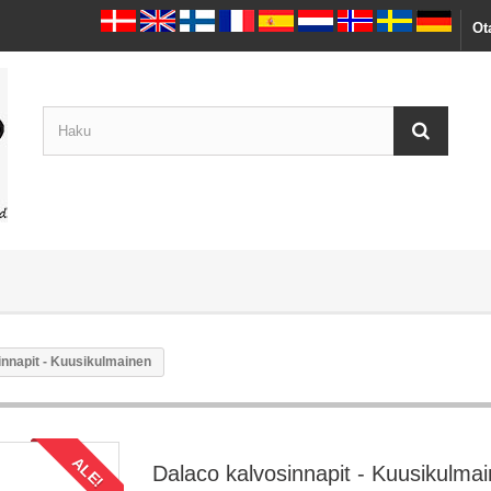
Ot
innapit - Kuusikulmainen
ALE!
Dalaco kalvosinnapit - Kuusikulma