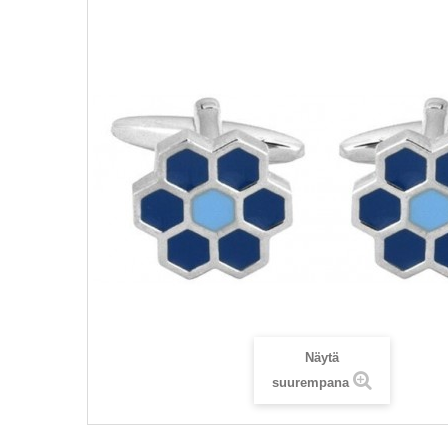
Näytä
suurempana