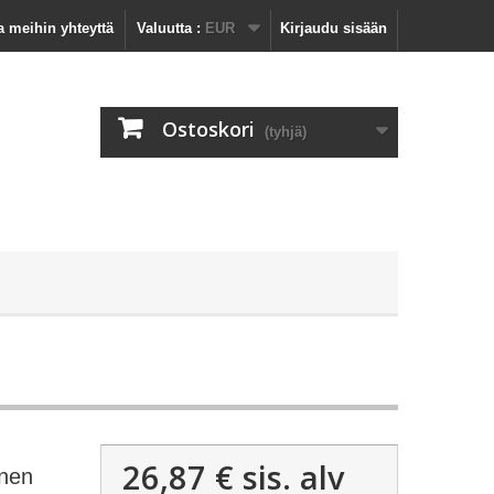
a meihin yhteyttä
Valuutta :
EUR
Kirjaudu sisään
Ostoskori
(tyhjä)
26,87 €
sis. alv
inen