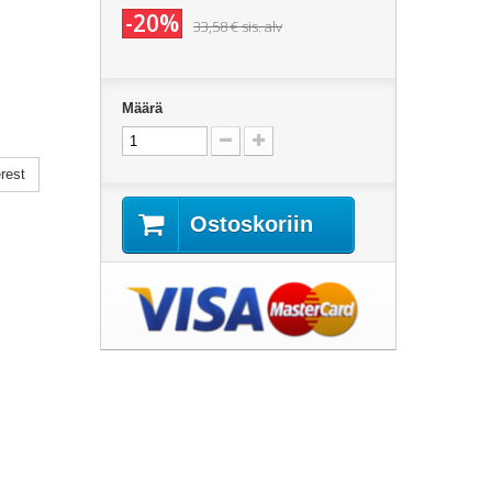
-20%
33,58 €
sis. alv
Määrä
rest
Ostoskoriin