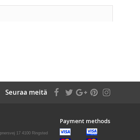
Seuraa meitä
Payment methods
pnersvej 17 4100 Ringsted