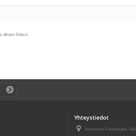
ka alkaen Dalaco.
Yhteystiedot
Asmussen Fashionland, Slei