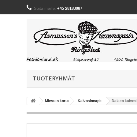
Soita meille:
+45 28183087
TUOTERYHMÄT
Miesten korut
Kalvosinnapit
Dalaco kalvos